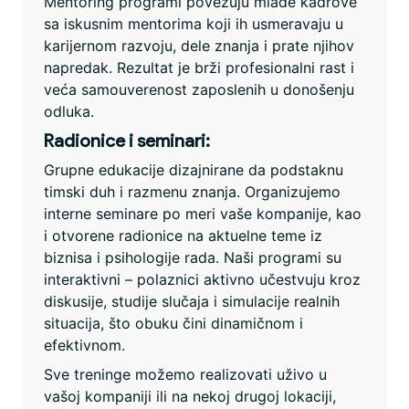
Mentoring programi povezuju mlađe kadrove
sa iskusnim mentorima koji ih usmeravaju u
karijernom razvoju, dele znanja i prate njihov
napredak. Rezultat je brži profesionalni rast i
veća samouverenost zaposlenih u donošenju
odluka.
Radionice i seminari:
Grupne edukacije dizajnirane da podstaknu
timski duh i razmenu znanja. Organizujemo
interne seminare po meri vaše kompanije, kao
i otvorene radionice na aktuelne teme iz
biznisa i psihologije rada. Naši programi su
interaktivni – polaznici aktivno učestvuju kroz
diskusije, studije slučaja i simulacije realnih
situacija, što obuku čini dinamičnom i
efektivnom.
Sve treninge možemo realizovati uživo u
vašoj kompaniji ili na nekoj drugoj lokaciji,