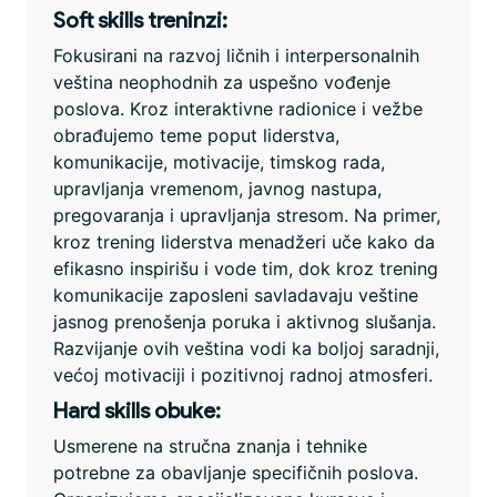
Soft skills treninzi:
Fokusirani na razvoj ličnih i interpersonalnih
veština neophodnih za uspešno vođenje
poslova. Kroz interaktivne radionice i vežbe
obrađujemo teme poput liderstva,
komunikacije, motivacije, timskog rada,
upravljanja vremenom, javnog nastupa,
pregovaranja i upravljanja stresom. Na primer,
kroz trening liderstva menadžeri uče kako da
efikasno inspirišu i vode tim, dok kroz trening
komunikacije zaposleni savladavaju veštine
jasnog prenošenja poruka i aktivnog slušanja.
Razvijanje ovih veština vodi ka boljoj saradnji,
većoj motivaciji i pozitivnoj radnoj atmosferi.
Hard skills obuke:
Usmerene na stručna znanja i tehnike
potrebne za obavljanje specifičnih poslova.