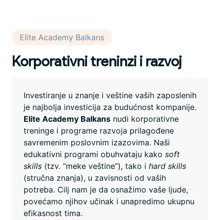
Elite Academy Balkans
Korporativni treninzi i razvoj
Investiranje u znanje i veštine vaših zaposlenih
je najbolja investicija za budućnost kompanije.
Elite Academy Balkans
nudi korporativne
treninge i programe razvoja prilagođene
savremenim poslovnim izazovima. Naši
edukativni programi obuhvataju kako
soft
skills
(tzv. “meke veštine”), tako i
hard skills
(stručna znanja), u zavisnosti od vaših
potreba. Cilj nam je da osnažimo vaše ljude,
povećamo njihov učinak i unapredimo ukupnu
efikasnost tima.