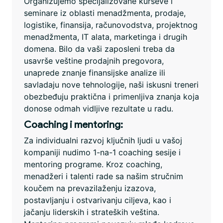
Organizujemo specijalizovane kurseve i
seminare iz oblasti menadžmenta, prodaje,
logistike, finansija, računovodstva, projektnog
menadžmenta, IT alata, marketinga i drugih
domena. Bilo da vaši zaposleni treba da
usavrše veštine prodajnih pregovora,
unaprede znanje finansijske analize ili
savladaju nove tehnologije, naši iskusni treneri
obezbeđuju praktična i primenljiva znanja koja
donose odmah vidljive rezultate u radu.
Coaching i mentoring:
Za individualni razvoj ključnih ljudi u vašoj
kompaniji nudimo 1-na-1 coaching sesije i
mentoring programe. Kroz coaching,
menadžeri i talenti rade sa našim stručnim
koučem na prevazilaženju izazova,
postavljanju i ostvarivanju ciljeva, kao i
jačanju liderskih i strateških veština.