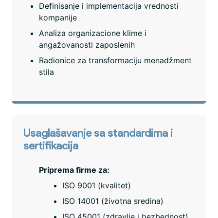
Definisanje i implementacija vrednosti
kompanije
Analiza organizacione klime i
angažovanosti zaposlenih
Radionice za transformaciju menadžment
stila
Usaglašavanje sa standardima i
sertifikacija
Priprema firme za:
ISO 9001 (kvalitet)
ISO 14001 (životna sredina)
ISO 45001 (zdravlje i bezbednost)